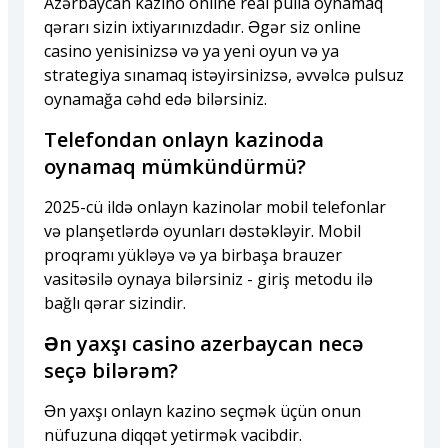
Azərbaycan kazino online real pulla oynamaq
qərarı sizin ixtiyarınızdadır. Əgər siz online
casino yenisinizsə və ya yeni oyun və ya
strategiya sınamaq istəyirsinizsə, əvvəlcə pulsuz
oynamağa cəhd edə bilərsiniz.
Telefondan onlayn kazinoda
oynamaq mümkündürmü?
2025-cü ildə onlayn kazinolar mobil telefonlar
və planşetlərdə oyunları dəstəkləyir. Mobil
proqramı yükləyə və ya birbaşa brauzer
vasitəsilə oynaya bilərsiniz - giriş metodu ilə
bağlı qərar sizindir.
Ən yaxşı casino azerbaycan necə
seçə bilərəm?
Ən yaxşı onlayn kazino seçmək üçün onun
nüfuzuna diqqət yetirmək vacibdir.