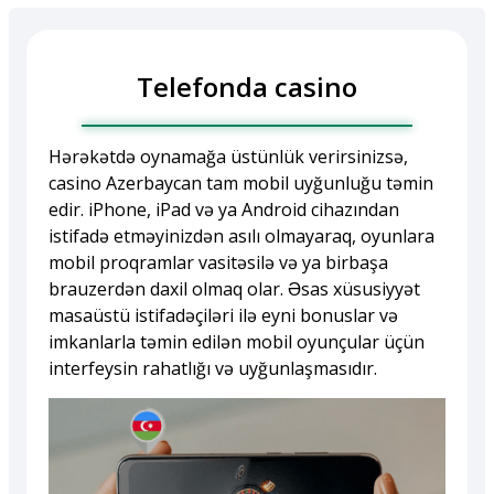
Telefonda casino
Hərəkətdə oynamağa üstünlük verirsinizsə,
casino Azerbaycan tam mobil uyğunluğu təmin
edir. iPhone, iPad və ya Android cihazından
istifadə etməyinizdən asılı olmayaraq, oyunlara
mobil proqramlar vasitəsilə və ya birbaşa
brauzerdən daxil olmaq olar. Əsas xüsusiyyət
masaüstü istifadəçiləri ilə eyni bonuslar və
imkanlarla təmin edilən mobil oyunçular üçün
interfeysin rahatlığı və uyğunlaşmasıdır.