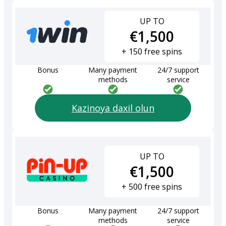
UP TO
€1,500
+ 150 free spins
Bonus
Many payment
24/7 support
methods
service
Kazinoya daxil olun
UP TO
€1,500
+ 500 free spins
Bonus
Many payment
24/7 support
methods
service