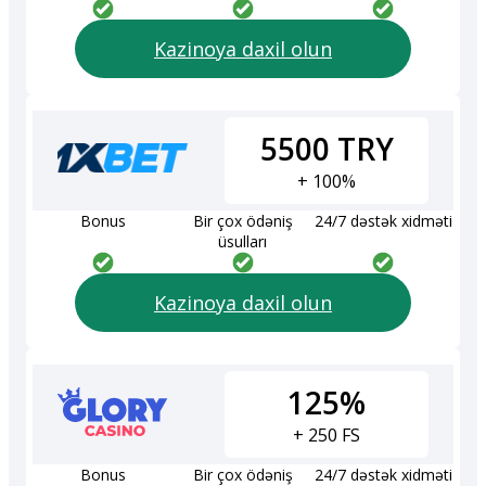
Kazinoya daxil olun
5500 TRY
+ 100%
Bonus
Bir çox ödəniş
24/7 dəstək xidməti
üsulları
Kazinoya daxil olun
125%
+ 250 FS
Bonus
Bir çox ödəniş
24/7 dəstək xidməti