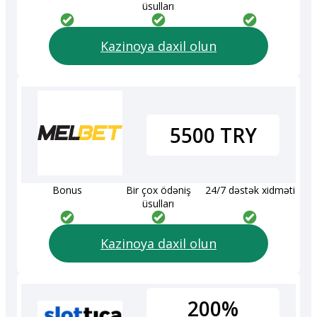
üsulları
Kazinoya daxil olun
5500 TRY
Bonus
Bir çox ödəniş
24/7 dəstək xidməti
üsulları
Kazinoya daxil olun
200%