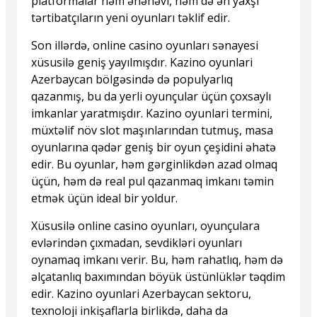
platformalar həm ənənəvi, həm də ən yaxşı
tərtibatçıların yeni oyunları təklif edir.
Son illərdə, online casino oyunları sənayesi
xüsusilə geniş yayılmışdır. Kazino oyunlari
Azerbaycan bölgəsində də populyarlıq
qazanmış, bu da yerli oyunçular üçün çoxsaylı
imkanlar yaratmışdır. Kazino oyunlari termini,
müxtəlif növ slot maşınlarından tutmuş, masa
oyunlarına qədər geniş bir oyun çeşidini əhatə
edir. Bu oyunlar, həm gərginlikdən azad olmaq
üçün, həm də real pul qazanmaq imkanı təmin
etmək üçün ideal bir yoldur.
Xüsusilə online casino oyunları, oyunçulara
evlərindən çıxmadan, sevdikləri oyunları
oynamaq imkanı verir. Bu, həm rahatlıq, həm də
əlçatanlıq baxımından böyük üstünlüklər təqdim
edir. Kazino oyunlari Azerbaycan sektoru,
texnoloji inkişaflarla birlikdə, daha da